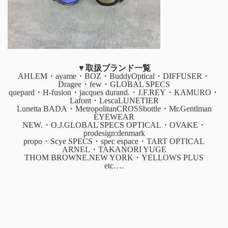
▼取扱ブランド一覧
AHLEM・ayame・BOZ・BuddyOptical・DIFFUSER・
Dragee・few・GLOBAL SPECS
quepard・H-fusion・jacques durand.・J.F.REY・KAMURO・
Lafont・LescaLUNETIER
Lunetta BADA・MetropolitanCROSSbottle・Mr.Gentlman
EYEWEAR
NEW.・O.J.GLOBAL SPECS OPTICAL・OVAKE・
prodesign:denmark
propo・Scye SPECS・spec espace・TART OPTICAL
ARNEL・TAKANORI YUGE
THOM BROWNE.NEW YORK・YELLOWS PLUS
etc….