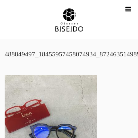
me
488849497_18455957458074934_87246351498