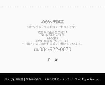
めがね美誠堂
個性を引き立てる眼鏡をご提案します。
広島県福山市延広町3-7
OPEN 10:00～19:00
（不定休）
契約駐車場有（SPパーク）
＊ご購入の方に無料駐車券をご用意しています。
084-922-0670
TEL.
Facebook
Instagram
© めがね美誠堂｜広島県福山市：メガネの販売・メンテナンス All Rights Reserved.