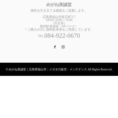
めがね美誠堂
個性を引き立てる眼鏡をご提案します。
広島県福山市延広町3-7
OPEN 10:00～19:00
（不定休）
契約駐車場有（SPパーク）
＊ご購入の方に無料駐車券をご用意しています。
084-922-0670
TEL.
Facebook
Instagram
© めがね美誠堂｜広島県福山市：メガネの販売・メンテナンス All Rights Reserved.