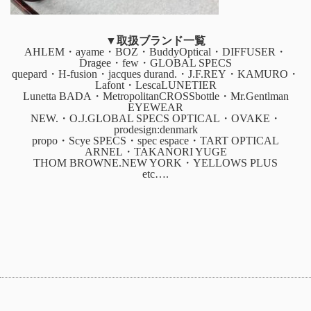
▼取扱ブランド一覧
AHLEM・ayame・BOZ・BuddyOptical・DIFFUSER・
Dragee・few・GLOBAL SPECS
quepard・H-fusion・jacques durand.・J.F.REY・KAMURO・
Lafont・LescaLUNETIER
Lunetta BADA・MetropolitanCROSSbottle・Mr.Gentlman
EYEWEAR
NEW.・O.J.GLOBAL SPECS OPTICAL・OVAKE・
prodesign:denmark
propo・Scye SPECS・spec espace・TART OPTICAL
ARNEL・TAKANORI YUGE
THOM BROWNE.NEW YORK・YELLOWS PLUS
etc….