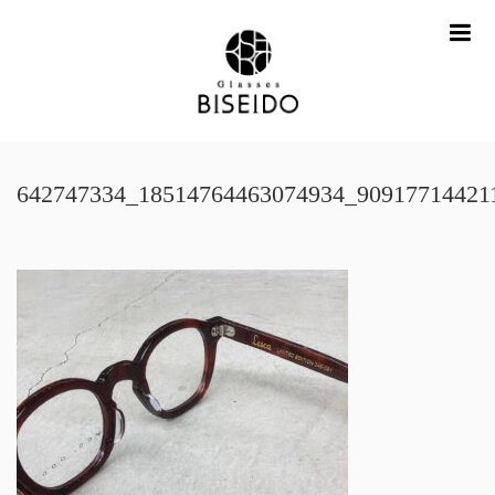
me
642747334_18514764463074934_90917714421