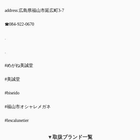
address:広島県福山市延広町3-7
☎︎084-922-0670
.
.
#めがね美誠堂
#美誠堂
#biseido
#福山市オシャレメガネ
#lescalunetier
▼取扱ブランド一覧