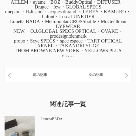
AHLEM・ayame・BOZ・BuddyOptical・DIFFUSER・
Dragee・few・GLOBAL SPECS
quepard・H-fusion・jacques durand.・J.F.REY・KAMURO・
Lafont・LescaLUNETIER
Lunetta BADA・MetropolitanCROSSbottle・Mr.Gentlman
EYEWEAR
NEW.・O.J.GLOBAL SPECS OPTICAL・OVAKE・
prodesign:denmark
propo・Scye SPECS・spec espace・TART OPTICAL
ARNEL・TAKANORI YUGE
THOM BROWNE.NEW YORK・YELLOWS PLUS
etc….
前の記事
次の記事
関連記事一覧
LunettaBADA