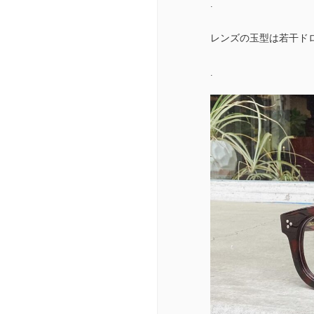
.
レンズの玉型は若干ド
.