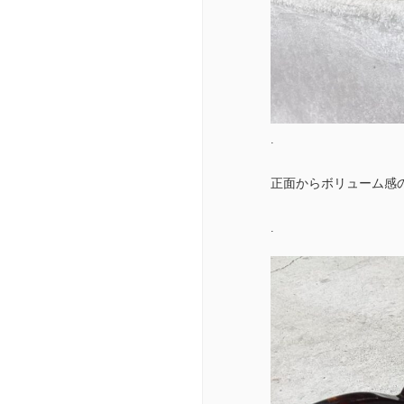
.
正面からボリューム感
.