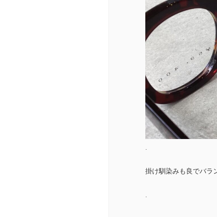
.
掛け馴染みも良でバラ
.