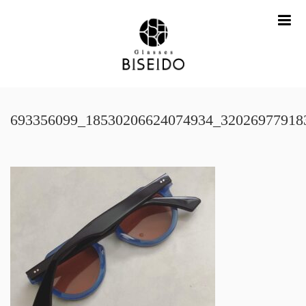
me
693356099_18530206624074934_32026977918