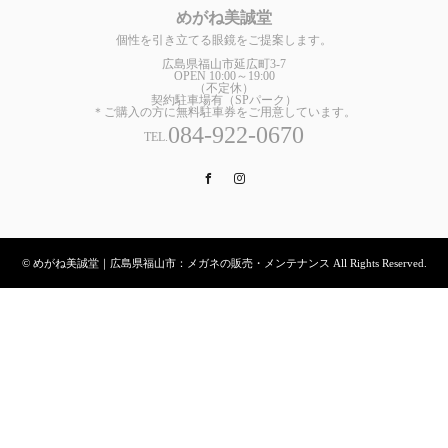
めがね美誠堂
個性を引き立てる眼鏡をご提案します。
広島県福山市延広町3-7
OPEN 10:00～19:00
（不定休）
契約駐車場有（SPパーク）
＊ご購入の方に無料駐車券をご用意しています。
084-922-0670
TEL.
Facebook
Instagram
© めがね美誠堂｜広島県福山市：メガネの販売・メンテナンス All Rights Reserved.