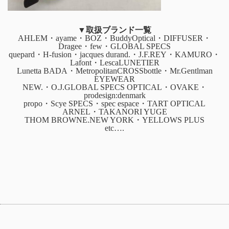
▼取扱ブランド一覧
AHLEM・ayame・BOZ・BuddyOptical・DIFFUSER・
Dragee・few・GLOBAL SPECS
quepard・H-fusion・jacques durand.・J.F.REY・KAMURO・
Lafont・LescaLUNETIER
Lunetta BADA・MetropolitanCROSSbottle・Mr.Gentlman
EYEWEAR
NEW.・O.J.GLOBAL SPECS OPTICAL・OVAKE・
prodesign:denmark
propo・Scye SPECS・spec espace・TART OPTICAL
ARNEL・TAKANORI YUGE
THOM BROWNE.NEW YORK・YELLOWS PLUS
etc….