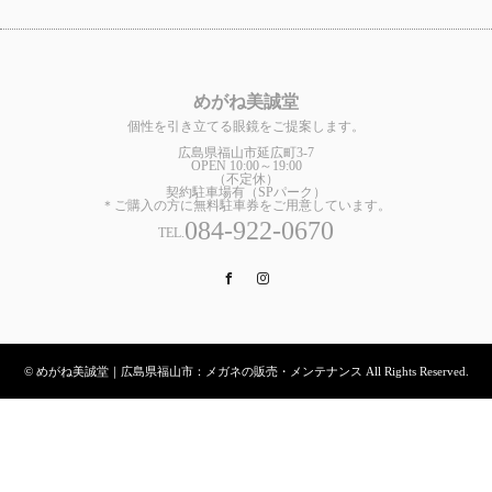
めがね美誠堂
個性を引き立てる眼鏡をご提案します。
広島県福山市延広町3-7
OPEN 10:00～19:00
（不定休）
契約駐車場有（SPパーク）
＊ご購入の方に無料駐車券をご用意しています。
084-922-0670
TEL.
Facebook
Instagram
© めがね美誠堂｜広島県福山市：メガネの販売・メンテナンス All Rights Reserved.