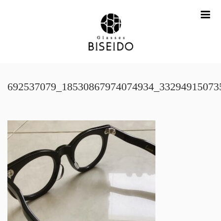
me
692537079_18530867974074934_33294915073