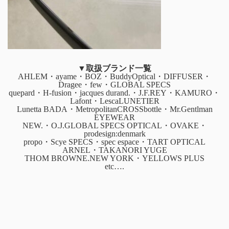
▼取扱ブランド一覧
AHLEM・ayame・BOZ・BuddyOptical・DIFFUSER・
Dragee・few・GLOBAL SPECS
quepard・H-fusion・jacques durand.・J.F.REY・KAMURO・
Lafont・LescaLUNETIER
Lunetta BADA・MetropolitanCROSSbottle・Mr.Gentlman
EYEWEAR
NEW.・O.J.GLOBAL SPECS OPTICAL・OVAKE・
prodesign:denmark
propo・Scye SPECS・spec espace・TART OPTICAL
ARNEL・TAKANORI YUGE
THOM BROWNE.NEW YORK・YELLOWS PLUS
etc….