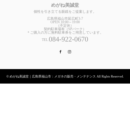
めがね美誠堂
個性を引き立てる眼鏡をご提案します。
広島県福山市延広町3-7
OPEN 10:00～19:00
（不定休）
契約駐車場有（SPパーク）
＊ご購入の方に無料駐車券をご用意しています。
084-922-0670
TEL.
Facebook
Instagram
© めがね美誠堂｜広島県福山市：メガネの販売・メンテナンス All Rights Reserved.