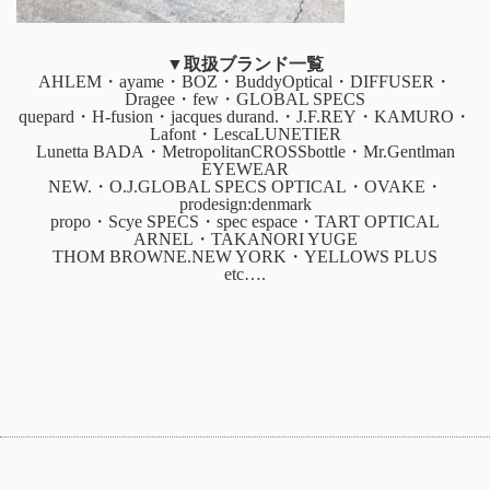
▼取扱ブランド一覧
AHLEM・ayame・BOZ・BuddyOptical・DIFFUSER・
Dragee・few・GLOBAL SPECS
quepard・H-fusion・jacques durand.・J.F.REY・KAMURO・
Lafont・LescaLUNETIER
Lunetta BADA・MetropolitanCROSSbottle・Mr.Gentlman
EYEWEAR
NEW.・O.J.GLOBAL SPECS OPTICAL・OVAKE・
prodesign:denmark
propo・Scye SPECS・spec espace・TART OPTICAL
ARNEL・TAKANORI YUGE
THOM BROWNE.NEW YORK・YELLOWS PLUS
etc….