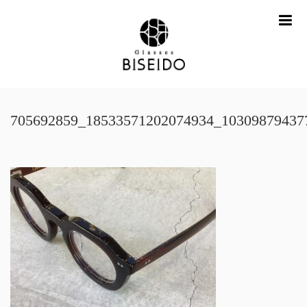
me
705692859_18533571202074934_10309879437