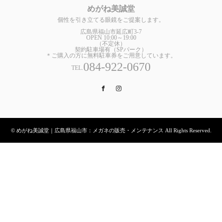
めがね美誠堂
個性を引き立てる眼鏡をご提案します。
広島県福山市延広町3-7
OPEN 10:00～19:00
（不定休）
契約駐車場有（SPパーク）
＊ご購入の方に無料駐車券をご用意しています。
084-922-0670
TEL.
Facebook
Instagram
© めがね美誠堂｜広島県福山市：メガネの販売・メンテナンス All Rights Reserved.