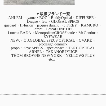
▼取扱ブランド一覧
AHLEM・ayame・BOZ・BuddyOptical・DIFFUSER・
Dragee・few・GLOBAL SPECS
quepard・H-fusion・jacques durand.・J.F.REY・KAMURO・
Lafont・LescaLUNETIER
Lunetta BADA・MetropolitanCROSSbottle・Mr.Gentlman
EYEWEAR
NEW.・O.J.GLOBAL SPECS OPTICAL・OVAKE・
prodesign:denmark
propo・Scye SPECS・spec espace・TART OPTICAL
ARNEL・TAKANORI YUGE
THOM BROWNE.NEW YORK・YELLOWS PLUS
etc….