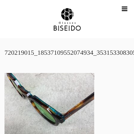
me
720219015_18537109552074934_35315330830