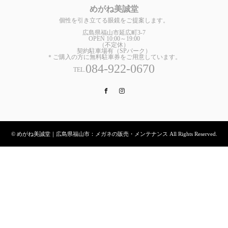
めがね美誠堂
個性を引き立てる眼鏡をご提案します。
広島県福山市延広町3-7
OPEN 10:00～19:00
（不定休）
契約駐車場有（SPパーク）
＊ご購入の方に無料駐車券をご用意しています。
084-922-0670
TEL.
Facebook
Instagram
© めがね美誠堂｜広島県福山市：メガネの販売・メンテナンス All Rights Reserved.