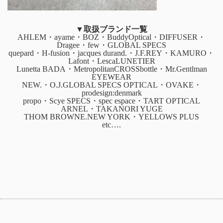
▼取扱ブランド一覧
AHLEM・ayame・BOZ・BuddyOptical・DIFFUSER・
Dragee・few・GLOBAL SPECS
quepard・H-fusion・jacques durand.・J.F.REY・KAMURO・
Lafont・LescaLUNETIER
Lunetta BADA・MetropolitanCROSSbottle・Mr.Gentlman
EYEWEAR
NEW.・O.J.GLOBAL SPECS OPTICAL・OVAKE・
prodesign:denmark
propo・Scye SPECS・spec espace・TART OPTICAL
ARNEL・TAKANORI YUGE
THOM BROWNE.NEW YORK・YELLOWS PLUS
etc….