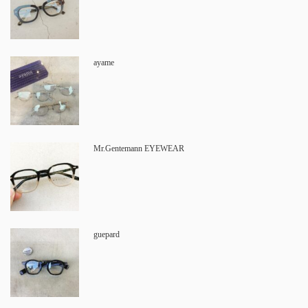
ayame
Mr.Gentemann EYEWEAR
guepard