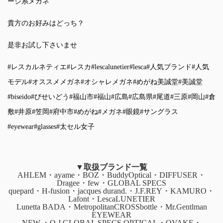
ージ系メガネ
貴方のお好みはどっち？
是非お試し下さいませ
#レスカルネティエ
#レスカ
#lescalunetier
#lesca
#人気ブランド
#人気
モデル
#オススメメガネ
#オシャレメガネ
#めがね美誠堂
#美誠堂
#biseido
#びせいどう
#福山市
#福山
#広島
#広島県
#尾道
#三原
#岡山
#倉
敷
#井原
#笠岡
#府中市
#めがね
#メガネ
#眼鏡
#サングラス
#eyewear
#glasses
#太セル女子
▼取扱ブランド一覧
AHLEM・ayame・BOZ・BuddyOptical・DIFFUSER・
Dragee・few・GLOBAL SPECS
quepard・H-fusion・jacques durand.・J.F.REY・KAMURO・
Lafont・LescaLUNETIER
Lunetta BADA・MetropolitanCROSSbottle・Mr.Gentlman
EYEWEAR
NEW.・O.J.GLOBAL SPECS OPTICAL・OVAKE・