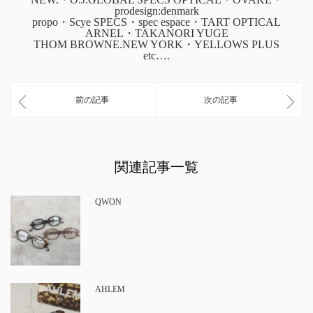
prodesign:denmark
propo・Scye SPECS・spec espace・TART OPTICAL
ARNEL・TAKANORI YUGE
THOM BROWNE.NEW YORK・YELLOWS PLUS
etc….
前の記事
次の記事
関連記事一覧
QWON
AHLEM