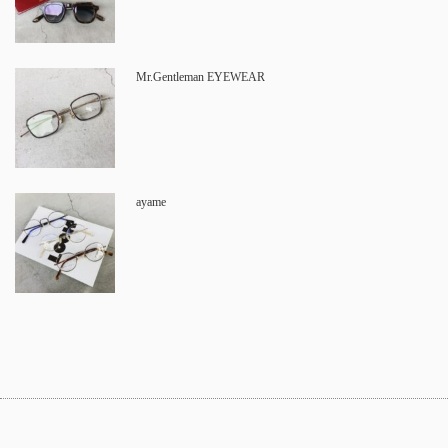
Mr.Gentleman EYEWEAR
ayame