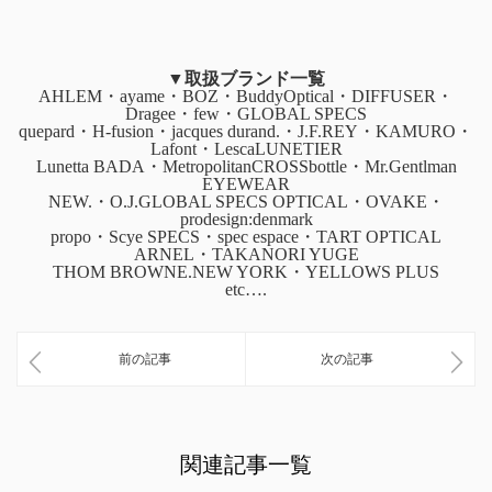
▼取扱ブランド一覧
AHLEM・ayame・BOZ・BuddyOptical・DIFFUSER・
Dragee・few・GLOBAL SPECS
quepard・H-fusion・jacques durand.・J.F.REY・KAMURO・
Lafont・LescaLUNETIER
Lunetta BADA・MetropolitanCROSSbottle・Mr.Gentlman
EYEWEAR
NEW.・O.J.GLOBAL SPECS OPTICAL・OVAKE・
prodesign:denmark
propo・Scye SPECS・spec espace・TART OPTICAL
ARNEL・TAKANORI YUGE
THOM BROWNE.NEW YORK・YELLOWS PLUS
etc….
前の記事
次の記事
関連記事一覧