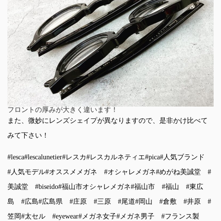
フロントの厚みが大きく違います！
また、微妙にレンズシェイプが異なりますので、是非かけ比べて
みて下さい！
#lesca
#lescalunetier
#レスカ
#レスカルネティエ
#pica
#人気ブランド
#人気モデル
#オススメメガネ
#オシャレメガネ
#めがね美誠堂
#
美誠堂
#biseido
#福山市オシャレメガネ
#福山市
#福山
#東広
島
#広島
#広島県
#庄原
#三原
#尾道
#岡山
#倉敷
#井原
#
笠岡
#太セル
#eyewear
#メガネ女子
#メガネ男子
#フランス製