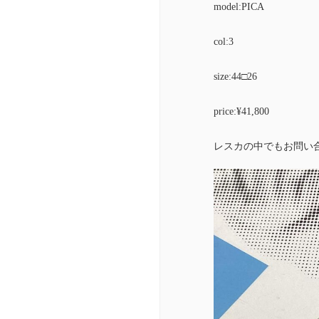
model:PICA
col:3
size:44□26
price:¥41,800
レスカの中でもお問い合