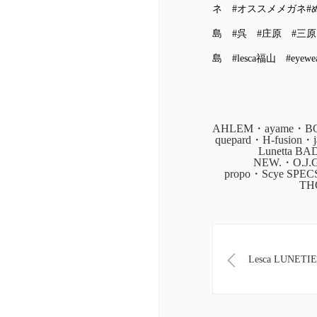
ネ
#オススメメガネ
#
島
#呉
#庄原
#三原
島
#lesca福山
#eyewe
AHLEM・ayame・BOZ
quepard・H-fusion
Lunetta B
NEW.・O.J.
propo・Scye SPE
TH
Lesca LUNETI