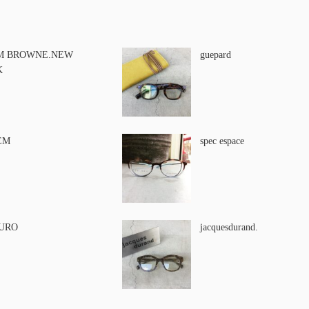
M BROWNE.NEW
guepard
K
EM
spec espace
URO
jacquesdurand.