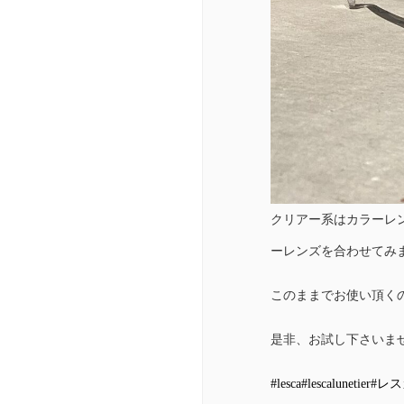
クリアー系はカラーレ
ーレンズを合わせてみ
このままでお使い頂く
是非、お試し下さいま
#lesca
#lescalunetier
#レス