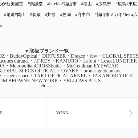
めがね美誠堂
#美誠堂
#biseido
#福山市
#福山
#広島県
#広島
#東広
#尾道
#岡山
#倉敷
#井原
#笠岡
#府中市
#福山市メガネ
#lesca広
ar
▼取扱ブランド一覧
・BuddyOptical・DIFFUSER・Dragee・few・GLOBAL SPEC
・jacques durand.・J.F.REY・KAMURO・Lafont・LescaLUNETIER
ADA・MetropolitanCROSSbottle・Mr.Gentlman EYEWEAR
GLOBAL SPECS OPTICAL・OVAKE・prodesign:denmark
CS・spec espace・TART OPTICAL ARNEL・TAKANORI YUGE
OM BROWNE.NEW YORK・YELLOWS PLUS
etc….
ER
VONN