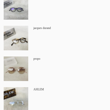
jacques durand
propo
AHLEM