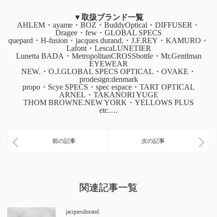
▼取扱ブランド一覧
AHLEM・ayame・BOZ・BuddyOptical・DIFFUSER・
Dragee・few・GLOBAL SPECS
quepard・H-fusion・jacques durand.・J.F.REY・KAMURO・
Lafont・LescaLUNETIER
Lunetta BADA・MetropolitanCROSSbottle・Mr.Gentlman
EYEWEAR
NEW.・O.J.GLOBAL SPECS OPTICAL・OVAKE・
prodesign:denmark
propo・Scye SPECS・spec espace・TART OPTICAL
ARNEL・TAKANORI YUGE
THOM BROWNE.NEW YORK・YELLOWS PLUS
etc….
前の記事
次の記事
関連記事一覧
jacquesdurand.