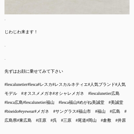
.
じわじわ来ます！
.
.
先ずはお顔に乗せてみて下さい
#lescalunetier
#lesca
#レスカ
#レスカルネティエ
#人気ブランド
#人気
モデル
#オススメメガネ
#オシャレメガネ
#lescalunetier広島
#lesca広島
#lescalunetier福山
#lesca福山
#めがね美誠堂
#美誠堂
#biseido
#eyewear
#メガネ
#サングラス
#福山市
#福山
#広島
#
広島県
#東広島
#庄原
#呉
#三原
#尾道
#岡山
#倉敷
#井原