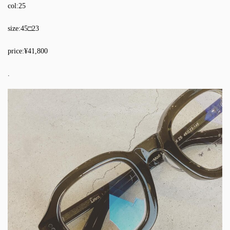
col:25
size:45□23
price:¥41,800
.