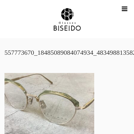
me
557773670_18485089084074934_48349881358