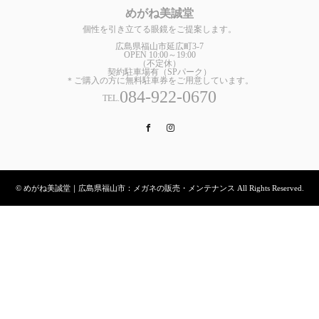
めがね美誠堂
個性を引き立てる眼鏡をご提案します。
広島県福山市延広町3-7
OPEN 10:00～19:00
（不定休）
契約駐車場有（SPパーク）
＊ご購入の方に無料駐車券をご用意しています。
084-922-0670
TEL.
Facebook
Instagram
© めがね美誠堂｜広島県福山市：メガネの販売・メンテナンス All Rights Reserved.