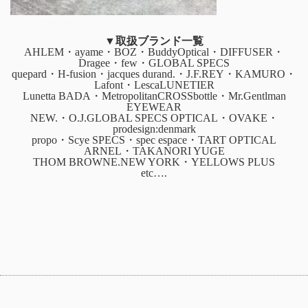
▼取扱ブランド一覧
AHLEM・ayame・BOZ・BuddyOptical・DIFFUSER・
Dragee・few・GLOBAL SPECS
quepard・H-fusion・jacques durand.・J.F.REY・KAMURO・
Lafont・LescaLUNETIER
Lunetta BADA・MetropolitanCROSSbottle・Mr.Gentlman
EYEWEAR
NEW.・O.J.GLOBAL SPECS OPTICAL・OVAKE・
prodesign:denmark
propo・Scye SPECS・spec espace・TART OPTICAL
ARNEL・TAKANORI YUGE
THOM BROWNE.NEW YORK・YELLOWS PLUS
etc….