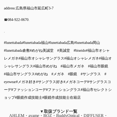
address:広島県福山市延広町3-7
☎︎084-922-0670.
.
#lunettabada
#lunettabada福山
#lunettabada広島
#lunettabada岡山
#lunettabada倉敷
#めがね美誠堂
#美誠堂
#biseido
#福山市オシャ
レメガネ
#福山市オシャレサングラス
#福山オシャレメガネ
#福山オ
シャレサングラス
#福山市めがね
#福山市メガネ
#福山市眼鏡
#福山市サングラス
#めがね
#メガネ
#眼鏡
#サングラス
#
eyewear
#メガネ好き
#サングラス好き
#メガネコーデ
#サングラスコ
ーデ
#ファッションコーデ
#ファッショングラス
#福山市セレクトシ
ョップ
#眼鏡作成技能士
#眼鏡作成技能士在籍店
▼取扱ブランド一覧
AHLEM・ayame・BOZ・BuddyOptical・DIFFUSER・