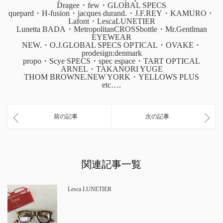
Dragee・few・GLOBAL SPECS
quepard・H-fusion・jacques durand.・J.F.REY・KAMURO・
Lafont・LescaLUNETIER
Lunetta BADA・MetropolitanCROSSbottle・Mr.Gentlman
EYEWEAR
NEW.・O.J.GLOBAL SPECS OPTICAL・OVAKE・
prodesign:denmark
propo・Scye SPECS・spec espace・TART OPTICAL
ARNEL・TAKANORI YUGE
THOM BROWNE.NEW YORK・YELLOWS PLUS
etc….
前の記事
次の記事
関連記事一覧
Lesca LUNETIER