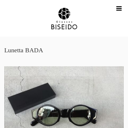
me
Lunetta BADA