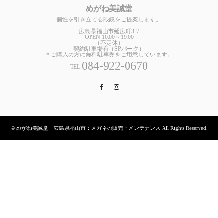
めがね美誠堂
個性を引き立てる眼鏡をご提案します。
広島県福山市延広町3-7
OPEN 10:00～19:00
（不定休）
契約駐車場有（SPパーク）
＊ご購入の方に無料駐車券をご用意しています。
084-922-0670
TEL.
Facebook
Instagram
© めがね美誠堂｜広島県福山市：メガネの販売・メンテナンス All Rights Reserved.