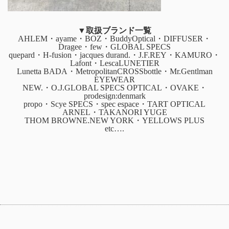
▼取扱ブランド一覧
AHLEM・ayame・BOZ・BuddyOptical・DIFFUSER・
Dragee・few・GLOBAL SPECS
quepard・H-fusion・jacques durand.・J.F.REY・KAMURO・
Lafont・LescaLUNETIER
Lunetta BADA・MetropolitanCROSSbottle・Mr.Gentlman
EYEWEAR
NEW.・O.J.GLOBAL SPECS OPTICAL・OVAKE・
prodesign:denmark
propo・Scye SPECS・spec espace・TART OPTICAL
ARNEL・TAKANORI YUGE
THOM BROWNE.NEW YORK・YELLOWS PLUS
etc….