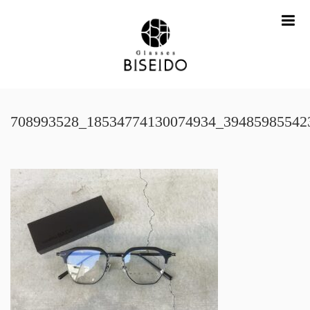
me
708993528_18534774130074934_39485985542