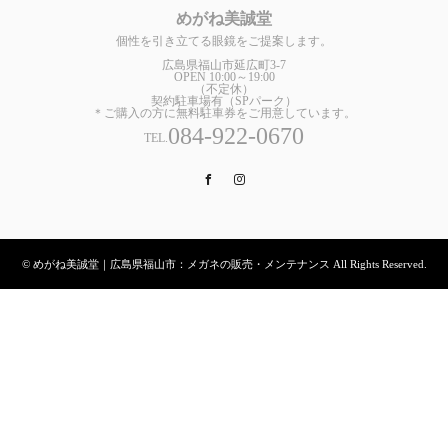
めがね美誠堂
個性を引き立てる眼鏡をご提案します。
広島県福山市延広町3-7
OPEN 10:00～19:00
（不定休）
契約駐車場有（SPパーク）
＊ご購入の方に無料駐車券をご用意しています。
084-922-0670
TEL.
Facebook
Instagram
© めがね美誠堂｜広島県福山市：メガネの販売・メンテナンス All Rights Reserved.