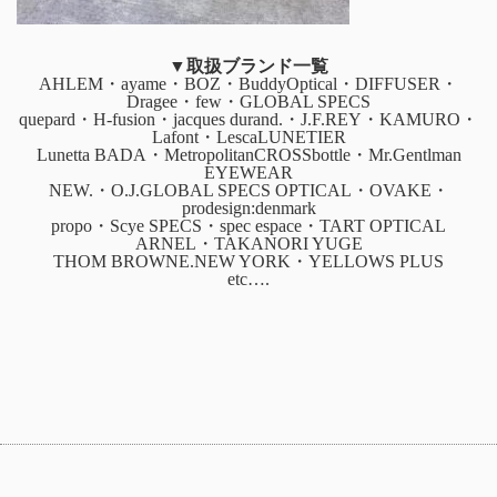
▼取扱ブランド一覧
AHLEM・ayame・BOZ・BuddyOptical・DIFFUSER・
Dragee・few・GLOBAL SPECS
quepard・H-fusion・jacques durand.・J.F.REY・KAMURO・
Lafont・LescaLUNETIER
Lunetta BADA・MetropolitanCROSSbottle・Mr.Gentlman
EYEWEAR
NEW.・O.J.GLOBAL SPECS OPTICAL・OVAKE・
prodesign:denmark
propo・Scye SPECS・spec espace・TART OPTICAL
ARNEL・TAKANORI YUGE
THOM BROWNE.NEW YORK・YELLOWS PLUS
etc….