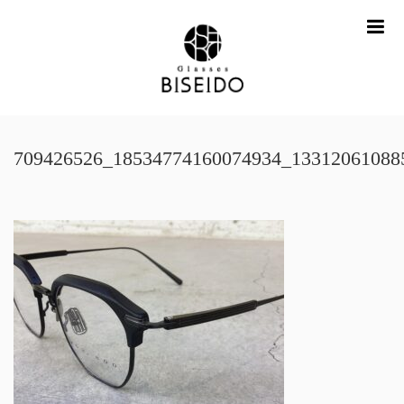
me
709426526_18534774160074934_13312061088