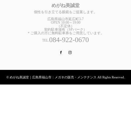
めがね美誠堂
個性を引き立てる眼鏡をご提案します。
広島県福山市延広町3-7
OPEN 10:00～19:00
（不定休）
契約駐車場有（SPパーク）
＊ご購入の方に無料駐車券をご用意しています。
084-922-0670
TEL.
Facebook
Instagram
© めがね美誠堂｜広島県福山市：メガネの販売・メンテナンス All Rights Reserved.