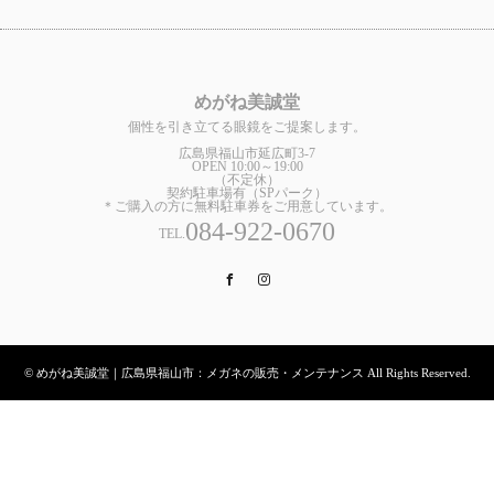
めがね美誠堂
個性を引き立てる眼鏡をご提案します。
広島県福山市延広町3-7
OPEN 10:00～19:00
（不定休）
契約駐車場有（SPパーク）
＊ご購入の方に無料駐車券をご用意しています。
084-922-0670
TEL.
Facebook
Instagram
© めがね美誠堂｜広島県福山市：メガネの販売・メンテナンス All Rights Reserved.