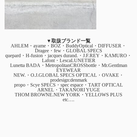
▼取扱ブランド一覧
AHLEM・ayame・BOZ・BuddyOptical・DIFFUSER・
Dragee・few・GLOBAL SPECS
quepard・H-fusion・jacques durand.・J.F.REY・KAMURO・
Lafont・LescaLUNETIER
Lunetta BADA・MetropolitanCROSSbottle・Mr.Gentlman
EYEWEAR
NEW.・O.J.GLOBAL SPECS OPTICAL・OVAKE・
prodesign:denmark
propo・Scye SPECS・spec espace・TART OPTICAL
ARNEL・TAKANORI YUGE
THOM BROWNE.NEW YORK・YELLOWS PLUS
etc….