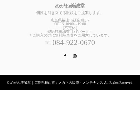
めがね美誠堂
個性を引き立てる眼鏡をご提案します。
広島県福山市延広町3-7
OPEN 10:00～19:00
（不定休）
契約駐車場有（SPパーク）
＊ご購入の方に無料駐車券をご用意しています。
084-922-0670
TEL.
Facebook
Instagram
© めがね美誠堂｜広島県福山市：メガネの販売・メンテナンス All Rights Reserved.