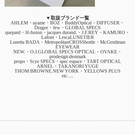
▼取扱ブランド一覧
AHLEM・ayame・BOZ・BuddyOptical・DIFFUSER・
Dragee・few・GLOBAL SPECS
quepard・H-fusion・jacques durand.・J.F.REY・KAMURO・
Lafont・LescaLUNETIER
Lunetta BADA・MetropolitanCROSSbottle・Mr.Gentlman
EYEWEAR
NEW.・O.J.GLOBAL SPECS OPTICAL・OVAKE・
prodesign:denmark
propo・Scye SPECS・spec espace・TART OPTICAL
ARNEL・TAKANORI YUGE
THOM BROWNE.NEW YORK・YELLOWS PLUS
etc….