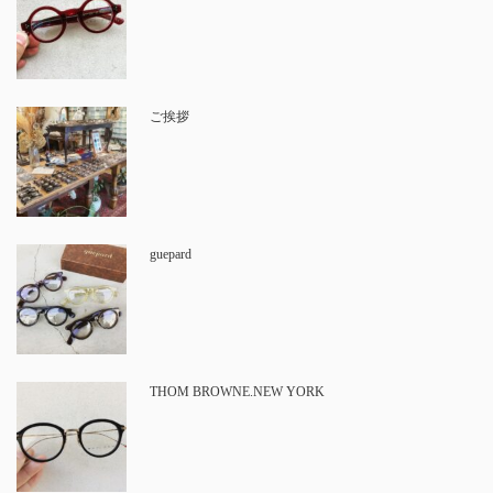
ご挨拶
guepard
THOM BROWNE.NEW YORK