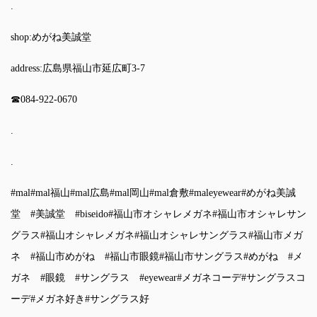
.
shop:めがね美誠堂
address:広島県福山市延広町3-7
☎︎084-922-0670
.
.
#mal
#mal福山
#mal広島
#mal岡山
#mal倉敷
#maleyewear
#めがね美誠
堂
#美誠堂
#biseido
#福山市オシャレメガネ
#福山市オシャレサン
グラス
#福山オシャレメガネ
#福山オシャレサングラス
#福山市メガ
ネ
#福山市めがね
#福山市眼鏡
#福山市サングラス
#めがね
#メ
ガネ
#眼鏡
#サングラス
#eyewear
#メガネコーデ
#サングラスコ
ーデ
#メガネ好き
#サングラス好