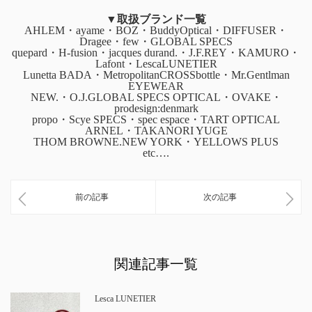
▼取扱ブランド一覧
AHLEM・ayame・BOZ・BuddyOptical・DIFFUSER・
Dragee・few・GLOBAL SPECS
quepard・H-fusion・jacques durand.・J.F.REY・KAMURO・
Lafont・LescaLUNETIER
Lunetta BADA・MetropolitanCROSSbottle・Mr.Gentlman
EYEWEAR
NEW.・O.J.GLOBAL SPECS OPTICAL・OVAKE・
prodesign:denmark
propo・Scye SPECS・spec espace・TART OPTICAL
ARNEL・TAKANORI YUGE
THOM BROWNE.NEW YORK・YELLOWS PLUS
etc….
前の記事
次の記事
関連記事一覧
Lesca LUNETIER