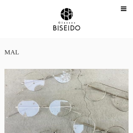
me
MAL