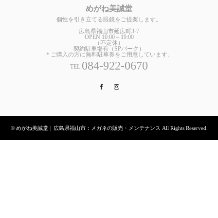
めがね美誠堂
個性を引き立てる眼鏡をご提案します。
広島県福山市延広町3-7
OPEN 10:00～19:00
（不定休）
契約駐車場有（SPパーク）
＊ご購入の方に無料駐車券をご用意しています。
084-922-0670
TEL.
Facebook
Instagram
© めがね美誠堂｜広島県福山市：メガネの販売・メンテナンス All Rights Reserved.