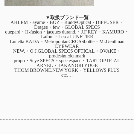
▼取扱ブランド一覧
AHLEM・ayame・BOZ・BuddyOptical・DIFFUSER・
Dragee・few・GLOBAL SPECS
quepard・H-fusion・jacques durand.・J.F.REY・KAMURO・
Lafont・LescaLUNETIER
Lunetta BADA・MetropolitanCROSSbottle・Mr.Gentlman
EYEWEAR
NEW.・O.J.GLOBAL SPECS OPTICAL・OVAKE・
prodesign:denmark
propo・Scye SPECS・spec espace・TART OPTICAL
ARNEL・TAKANORI YUGE
THOM BROWNE.NEW YORK・YELLOWS PLUS
etc….