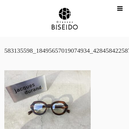
me
583135598_18495657019074934_42845842258