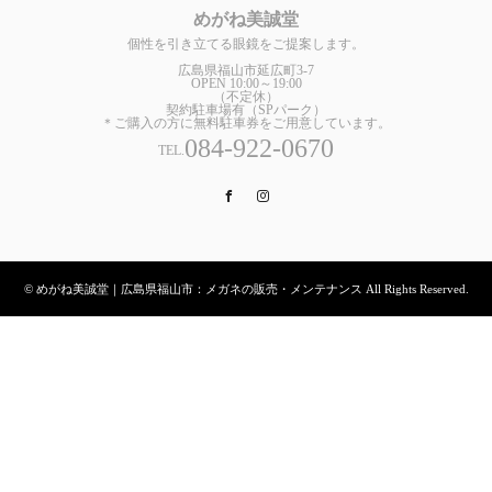
めがね美誠堂
個性を引き立てる眼鏡をご提案します。
広島県福山市延広町3-7
OPEN 10:00～19:00
（不定休）
契約駐車場有（SPパーク）
＊ご購入の方に無料駐車券をご用意しています。
084-922-0670
TEL.
Facebook
Instagram
© めがね美誠堂｜広島県福山市：メガネの販売・メンテナンス All Rights Reserved.