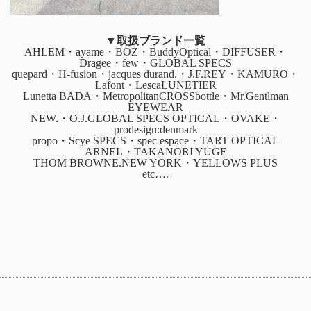
▼取扱ブランド一覧
AHLEM・ayame・BOZ・BuddyOptical・DIFFUSER・
Dragee・few・GLOBAL SPECS
quepard・H-fusion・jacques durand.・J.F.REY・KAMURO・
Lafont・LescaLUNETIER
Lunetta BADA・MetropolitanCROSSbottle・Mr.Gentlman
EYEWEAR
NEW.・O.J.GLOBAL SPECS OPTICAL・OVAKE・
prodesign:denmark
propo・Scye SPECS・spec espace・TART OPTICAL
ARNEL・TAKANORI YUGE
THOM BROWNE.NEW YORK・YELLOWS PLUS
etc….