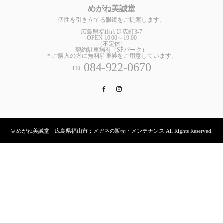
めがね美誠堂
個性を引き立てる眼鏡をご提案します。
広島県福山市延広町3-7
OPEN 10:00～19:00
（不定休）
契約駐車場有（SPパーク）
＊ご購入の方に無料駐車券をご用意しています。
084-922-0670
TEL.
Facebook
Instagram
© めがね美誠堂｜広島県福山市：メガネの販売・メンテナンス All Rights Reserved.