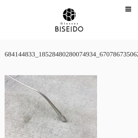
me
684144833_18528480280074934_67078673506