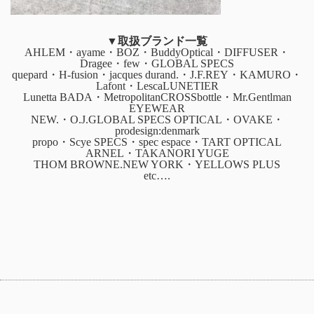
▼取扱ブランド一覧
AHLEM・ayame・BOZ・BuddyOptical・DIFFUSER・
Dragee・few・GLOBAL SPECS
quepard・H-fusion・jacques durand.・J.F.REY・KAMURO・
Lafont・LescaLUNETIER
Lunetta BADA・MetropolitanCROSSbottle・Mr.Gentlman
EYEWEAR
NEW.・O.J.GLOBAL SPECS OPTICAL・OVAKE・
prodesign:denmark
propo・Scye SPECS・spec espace・TART OPTICAL
ARNEL・TAKANORI YUGE
THOM BROWNE.NEW YORK・YELLOWS PLUS
etc….