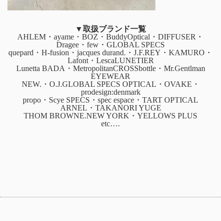
▼取扱ブランド一覧
AHLEM・ayame・BOZ・BuddyOptical・DIFFUSER・
Dragee・few・GLOBAL SPECS
quepard・H-fusion・jacques durand.・J.F.REY・KAMURO・
Lafont・LescaLUNETIER
Lunetta BADA・MetropolitanCROSSbottle・Mr.Gentlman
EYEWEAR
NEW.・O.J.GLOBAL SPECS OPTICAL・OVAKE・
prodesign:denmark
propo・Scye SPECS・spec espace・TART OPTICAL
ARNEL・TAKANORI YUGE
THOM BROWNE.NEW YORK・YELLOWS PLUS
etc….