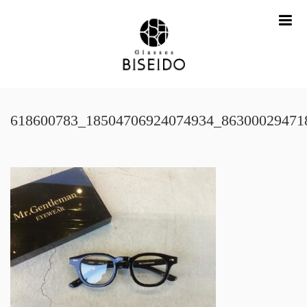
me
618600783_18504706924074934_86300029471