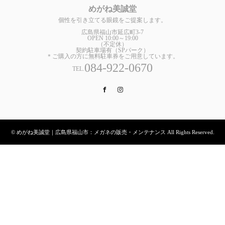
めがね美誠堂
個性を引き立てる眼鏡をご提案します。
広島県福山市延広町3-7
OPEN 10:00～19:00
（不定休）
契約駐車場有（SPパーク）
＊ご購入の方に無料駐車券をご用意しています。
084-922-0670
TEL.
Facebook
Instagram
© めがね美誠堂｜広島県福山市：メガネの販売・メンテナンス All Rights Reserved.