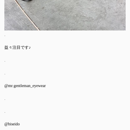
.
益々注目です♪
.
.
@mr.gentleman_eyewear
.
.
@biseido