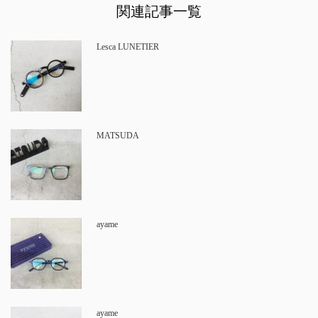
関連記事一覧
Lesca LUNETIER
MATSUDA
ayame
ayame