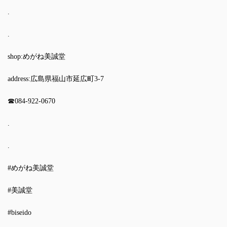
.
.
shop:めがね美誠堂
address:広島県福山市延広町3-7
☎︎084-922-0670
.
.
#めがね美誠堂
#美誠堂
#biseido