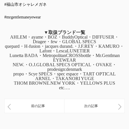
#福山市オシャレメガネ
#mrgentlemaneyewear
▼取扱ブランド一覧
AHLEM・ayame・BOZ・BuddyOptical・DIFFUSER・
Dragee・few・GLOBAL SPECS
quepard・H-fusion・jacques durand.・J.F.REY・KAMURO・
Lafont・LescaLUNETIER
Lunetta BADA・MetropolitanCROSSbottle・Mr.Gentlman
EYEWEAR
NEW.・O.J.GLOBAL SPECS OPTICAL・OVAKE・
prodesign:denmark
propo・Scye SPECS・spec espace・TART OPTICAL
ARNEL・TAKANORI YUGE
THOM BROWNE.NEW YORK・YELLOWS PLUS
etc….
前の記事
次の記事