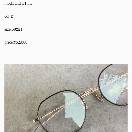
mod:JULIETTE
col:B
size:50□21
price:¥52,800
.