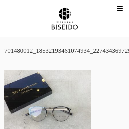
me
701480012_18532193461074934_22743436972