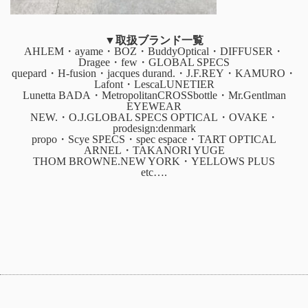
▼取扱ブランド一覧
AHLEM・ayame・BOZ・BuddyOptical・DIFFUSER・
Dragee・few・GLOBAL SPECS
quepard・H-fusion・jacques durand.・J.F.REY・KAMURO・
Lafont・LescaLUNETIER
Lunetta BADA・MetropolitanCROSSbottle・Mr.Gentlman
EYEWEAR
NEW.・O.J.GLOBAL SPECS OPTICAL・OVAKE・
prodesign:denmark
propo・Scye SPECS・spec espace・TART OPTICAL
ARNEL・TAKANORI YUGE
THOM BROWNE.NEW YORK・YELLOWS PLUS
etc….