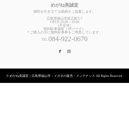
めがね美誠堂
個性を引き立てる眼鏡をご提案します。
広島県福山市延広町3-7
OPEN 10:00～19:00
（不定休）
契約駐車場有（SPパーク）
＊ご購入の方に無料駐車券をご用意しています。
084-922-0670
TEL.
Facebook
Instagram
© めがね美誠堂｜広島県福山市：メガネの販売・メンテナンス All Rights Reserved.