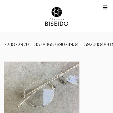
me
723872970_18538465369074934_15920084881