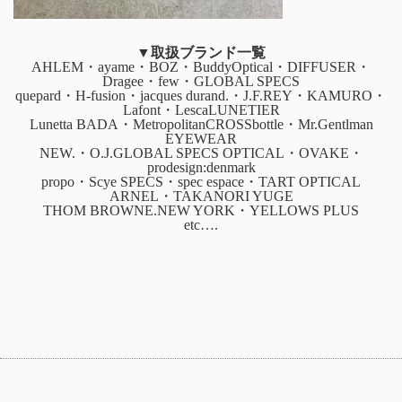
▼取扱ブランド一覧
AHLEM・ayame・BOZ・BuddyOptical・DIFFUSER・
Dragee・few・GLOBAL SPECS
quepard・H-fusion・jacques durand.・J.F.REY・KAMURO・
Lafont・LescaLUNETIER
Lunetta BADA・MetropolitanCROSSbottle・Mr.Gentlman
EYEWEAR
NEW.・O.J.GLOBAL SPECS OPTICAL・OVAKE・
prodesign:denmark
propo・Scye SPECS・spec espace・TART OPTICAL
ARNEL・TAKANORI YUGE
THOM BROWNE.NEW YORK・YELLOWS PLUS
etc….