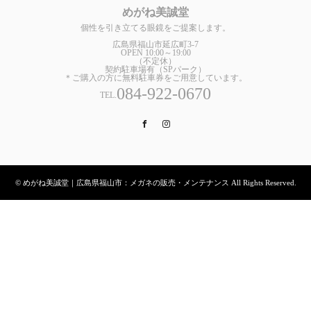
めがね美誠堂
個性を引き立てる眼鏡をご提案します。
広島県福山市延広町3-7
OPEN 10:00～19:00
（不定休）
契約駐車場有（SPパーク）
＊ご購入の方に無料駐車券をご用意しています。
084-922-0670
TEL.
Facebook
Instagram
© めがね美誠堂｜広島県福山市：メガネの販売・メンテナンス All Rights Reserved.