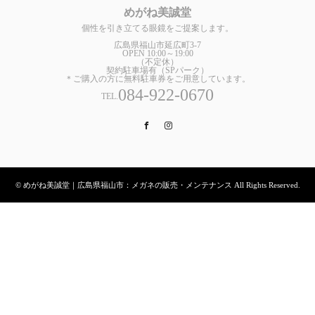
めがね美誠堂
個性を引き立てる眼鏡をご提案します。
広島県福山市延広町3-7
OPEN 10:00～19:00
（不定休）
契約駐車場有（SPパーク）
＊ご購入の方に無料駐車券をご用意しています。
084-922-0670
TEL.
Facebook
Instagram
© めがね美誠堂｜広島県福山市：メガネの販売・メンテナンス All Rights Reserved.