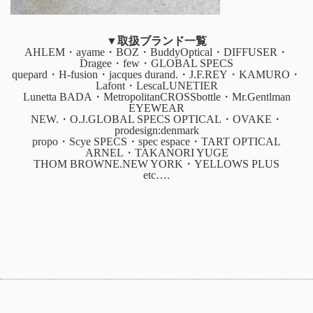
▼取扱ブランド一覧
AHLEM・ayame・BOZ・BuddyOptical・DIFFUSER・
Dragee・few・GLOBAL SPECS
quepard・H-fusion・jacques durand.・J.F.REY・KAMURO・
Lafont・LescaLUNETIER
Lunetta BADA・MetropolitanCROSSbottle・Mr.Gentlman
EYEWEAR
NEW.・O.J.GLOBAL SPECS OPTICAL・OVAKE・
prodesign:denmark
propo・Scye SPECS・spec espace・TART OPTICAL
ARNEL・TAKANORI YUGE
THOM BROWNE.NEW YORK・YELLOWS PLUS
etc….