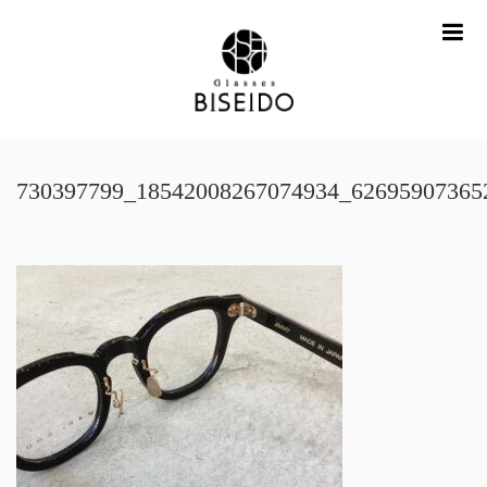
me
730397799_18542008267074934_62695907365