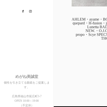
Facebook
Instagram
AHLEM・ayame・BOZ
quepard・H-fusion
Lunetta B
NEW.・O.J.
propo・Scye SPE
TH
めがね美誠堂
個性を引き立てる眼鏡をご提案しま
す。
広島県福山市延広町3-7
OPEN 10:00～19:00
（不定休）