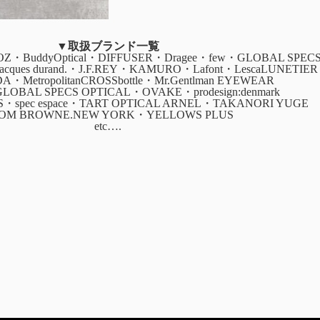
▼取扱ブランド一覧
・BuddyOptical・DIFFUSER・Dragee・few・GLOBAL SPEC
・jacques durand.・J.F.REY・KAMURO・Lafont・LescaLUNETIER
ADA・MetropolitanCROSSbottle・Mr.Gentlman EYEWEAR
GLOBAL SPECS OPTICAL・OVAKE・prodesign:denmark
CS・spec espace・TART OPTICAL ARNEL・TAKANORI YUGE
OM BROWNE.NEW YORK・YELLOWS PLUS
etc….