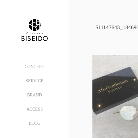
511147643_18469
CONCEPT
SERVICE
BRAND
ACCESS
BLOG