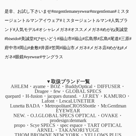
是非、お試し下さいませ
#mrgentlemaneyewear
#mrgentleman
#ミスタ
ージェントルマンアイウェア
#ミスタージェントルマン
#人気ブラ
ンド
#人気モデル
#オシャレメガネ
#オススメメガネ
#めがね美誠堂
#biseido
#美誠堂
#びせいどう
#福山市
#福山
#広島県
#広島
#尾道
#三原
#
府中市
#岡山
#倉敷
#井原
#笠岡
#福山市メガネ
#メガネ店
#めがね
#メ
ガネ
#眼鏡
#eyewear
#サングラス
▼取扱ブランド一覧
AHLEM・ayame・BOZ・BuddyOptical・DIFFUSER・
Dragee・few・GLOBAL SPECS
quepard・H-fusion・jacques durand.・J.F.REY・KAMURO・
Lafont・LescaLUNETIER
Lunetta BADA・MetropolitanCROSSbottle・Mr.Gentlman
EYEWEAR
NEW.・O.J.GLOBAL SPECS OPTICAL・OVAKE・
prodesign:denmark
propo・Scye SPECS・spec espace・TART OPTICAL
ARNEL・TAKANORI YUGE
THOM BROWNE.NEW YORK・YELLOWS PLUS