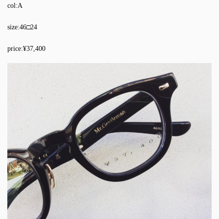
col:A
size:46□24
price:¥37,400