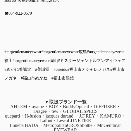
address:広島県福山市延広町3-7
☎︎084-922-0670
.
.
#mrgentlemaneyewear
#mrgentlemaneyewear広島
#mrgentlemaneyewear
福山
#mrgentlemaneyewear岡山
#ミスタージェントルマンアイウェア
#めがね美誠堂
#美誠堂
#biseido
#福山市オシャレメガネ
#福山市
メガネ
#福山市めがね
#福山市眼鏡
▼取扱ブランド一覧
AHLEM・ayame・BOZ・BuddyOptical・DIFFUSER・
Dragee・few・GLOBAL SPECS
quepard・H-fusion・jacques durand.・J.F.REY・KAMURO・
Lafont・LescaLUNETIER
Lunetta BADA・MetropolitanCROSSbottle・Mr.Gentlman
EYEWEAR