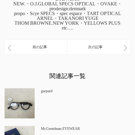
NEW.・O.J.GLOBAL SPECS OPTICAL・OVAKE・
prodesign:denmark
propo・Scye SPECS・spec espace・TART OPTICAL
ARNEL・TAKANORI YUGE
THOM BROWNE.NEW YORK・YELLOWS PLUS
etc….
前の記事
次の記事
関連記事一覧
guepard
Mr.Gentelman EYEWEAR