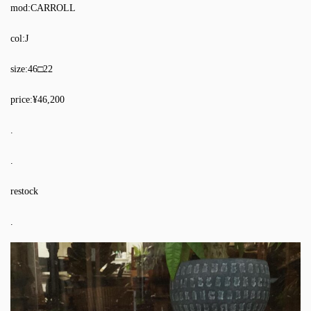
mod:CARROLL
col:J
size:46□22
price:¥46,200
.
.
restock
.