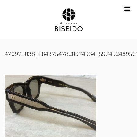
me
470975038_18437547820074934_59745248950