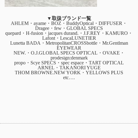
▼取扱ブランド一覧
AHLEM・ayame・BOZ・BuddyOptical・DIFFUSER・
Dragee・few・GLOBAL SPECS
quepard・H-fusion・jacques durand.・J.F.REY・KAMURO・
Lafont・LescaLUNETIER
Lunetta BADA・MetropolitanCROSSbottle・Mr.Gentlman
EYEWEAR
NEW.・O.J.GLOBAL SPECS OPTICAL・OVAKE・
prodesign:denmark
propo・Scye SPECS・spec espace・TART OPTICAL
ARNEL・TAKANORI YUGE
THOM BROWNE.NEW YORK・YELLOWS PLUS
etc….