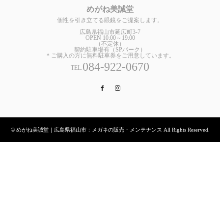
めがね美誠堂
個性を引き立てる眼鏡をご提案します。
広島県福山市延広町3-7
OPEN 10:00～19:00
（不定休）
契約駐車場有（SPパーク）
＊ご購入の方に無料駐車券をご用意しています。
084-922-0670
TEL.
Facebook
Instagram
© めがね美誠堂｜広島県福山市：メガネの販売・メンテナンス All Rights Reserved.