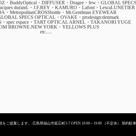
・BuddyOptical・DIFFUSER・Dragee・few・GLOBAL SPEC
・jacques durand.・J.F.REY・KAMURO・Lafont・LescaLUNETIER
ADA・MetropolitanCROSSbottle・Mr.Gentlman EYEWEAR
GLOBAL SPECS OPTICAL・OVAKE・prodesign:denmark
CS・spec espace・TART OPTICAL ARNEL・TAKANORI YUGE
OM BROWNE.NEW YORK・YELLOWS PLUS
etc….
ご提案します。 広島県福山市延広町3-7 OPEN 10:00～19:00 （不定休） 