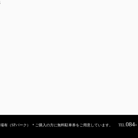
S
084-
契約駐車場有（SPパーク） ＊ご購入の方に無料駐車券をご用意しています。
TEL.