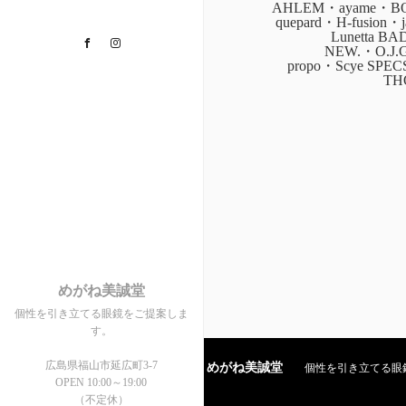
AHLEM・ayame・BOZ
quepard・H-fusion
Lunetta B
Facebook
Instagram
NEW.・O.J.
propo・Scye SPE
TH
めがね美誠堂
個性を引き立てる眼鏡をご提案しま
す。
広島県福山市延広町3-7
めがね美誠堂
個性を引き立てる眼鏡を
OPEN 10:00～19:00
（不定休）