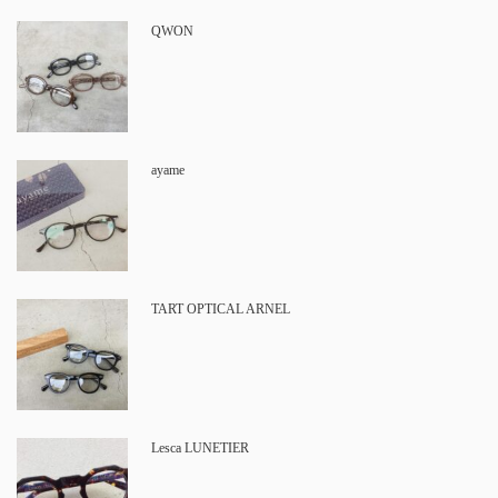
QWON
ayame
TART OPTICAL ARNEL
Lesca LUNETIER