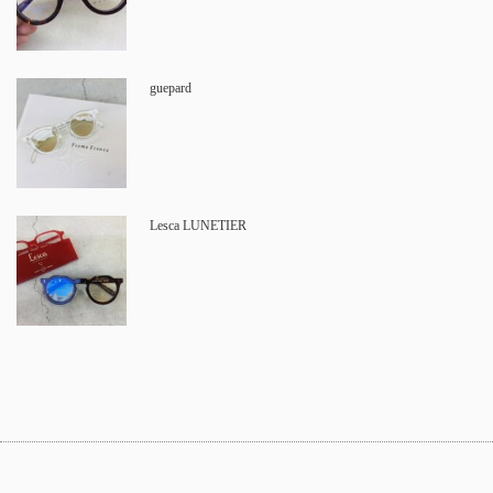
guepard
Lesca LUNETIER