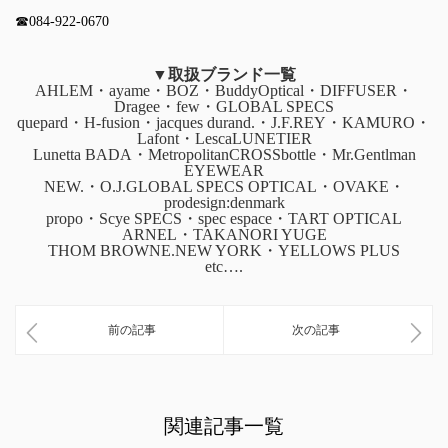
☎︎084-922-0670
▼取扱ブランド一覧
AHLEM・ayame・BOZ・BuddyOptical・DIFFUSER・
Dragee・few・GLOBAL SPECS
quepard・H-fusion・jacques durand.・J.F.REY・KAMURO・
Lafont・LescaLUNETIER
Lunetta BADA・MetropolitanCROSSbottle・Mr.Gentlman
EYEWEAR
NEW.・O.J.GLOBAL SPECS OPTICAL・OVAKE・
prodesign:denmark
propo・Scye SPECS・spec espace・TART OPTICAL
ARNEL・TAKANORI YUGE
THOM BROWNE.NEW YORK・YELLOWS PLUS
etc….
前の記事
次の記事
関連記事一覧