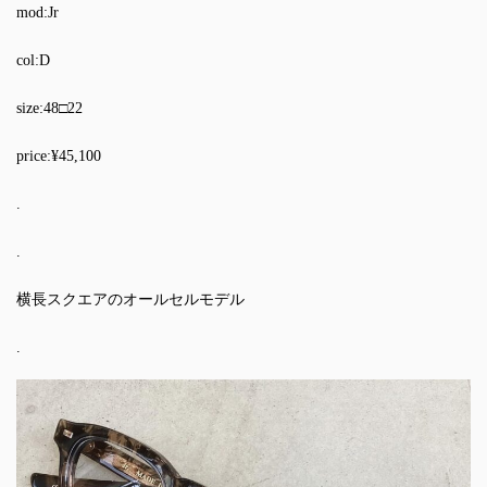
mod:Jr
col:D
size:48□22
price:¥45,100
.
.
横長スクエアのオールセルモデル
.