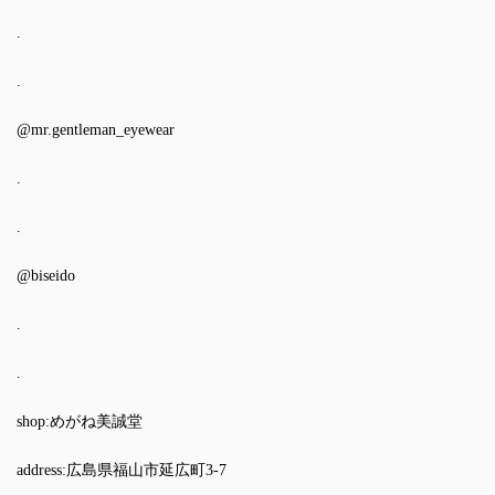
.
.
@mr.gentleman_eyewear
.
.
@biseido
.
.
shop:めがね美誠堂
address:広島県福山市延広町3-7