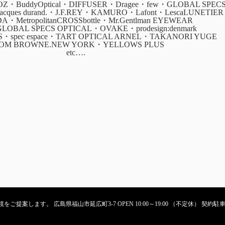
・BuddyOptical・DIFFUSER・Dragee・few・GLOBAL SPEC
・jacques durand.・J.F.REY・KAMURO・Lafont・LescaLUNETIER
ADA・MetropolitanCROSSbottle・Mr.Gentlman EYEWEAR
GLOBAL SPECS OPTICAL・OVAKE・prodesign:denmark
CS・spec espace・TART OPTICAL ARNEL・TAKANORI YUGE
OM BROWNE.NEW YORK・YELLOWS PLUS
etc….
ご提案します。 広島県福山市延広町3-7 OPEN 10:00～19:00 （不定休） 