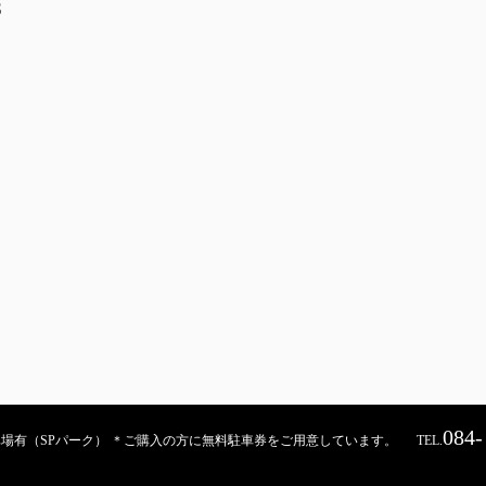
S
084-
契約駐車場有（SPパーク） ＊ご購入の方に無料駐車券をご用意しています。
TEL.