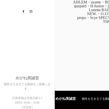
AHLEM・ayame・BOZ
quepard・H-fusion
Lunetta B
Facebook
Instagram
NEW.・O.J.
propo・Scye SPE
TH
めがね美誠堂
個性を引き立てる眼鏡をご提案しま
す。
広島県福山市延広町3-7
めがね美誠堂
個性を引き立てる眼鏡を
OPEN 10:00～19:00
（不定休）