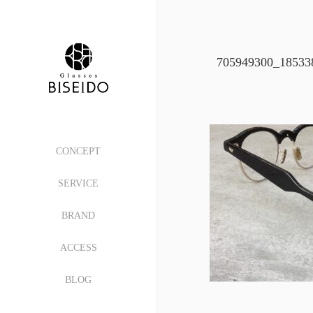
705949300_18533
CONCEPT
SERVICE
BRAND
ACCESS
BLOG