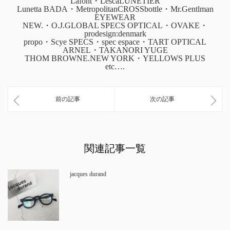
Lafont・LescaLUNETIER
Lunetta BADA・MetropolitanCROSSbottle・Mr.Gentlman
EYEWEAR
NEW.・O.J.GLOBAL SPECS OPTICAL・OVAKE・
prodesign:denmark
propo・Scye SPECS・spec espace・TART OPTICAL
ARNEL・TAKANORI YUGE
THOM BROWNE.NEW YORK・YELLOWS PLUS
etc….
前の記事
次の記事
関連記事一覧
jacques durand