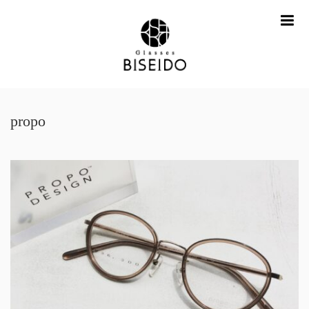
me
propo