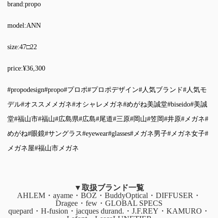
brand:propo
model:ANN
size:47□22
price:¥36,300
#propodesign
#propo
#プロポ
#プロポデザイン
#人気ブランド
#人気モ
デル
#オススメメガネ
#オシャレメガネ
#めがね美誠堂
#biseido
#美誠
堂
#福山市
#福山
#広島県
#広島
#尾道
#三原
#岡山
#笠岡
#井原
#メガネ
#
めがね
#眼鏡
#サングラス
#eyewear
#glasses
#メガネ男子
#メガネ女子
#
メガネ屋
#福山市メガネ
▼取扱ブランド一覧
AHLEM・ayame・BOZ・BuddyOptical・DIFFUSER・
Dragee・few・GLOBAL SPECS
quepard・H-fusion・jacques durand.・J.F.REY・KAMURO・