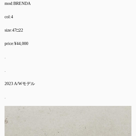
mod:BRENDA
col:4
size:47□22
price:¥44,000
.
.
2023 A/Wモデル
.