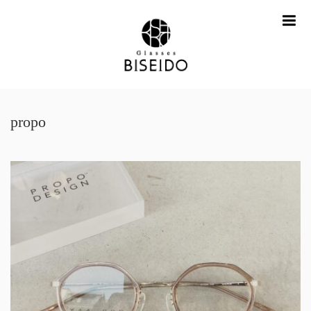
me
propo