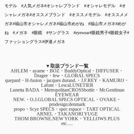
モデル
#人気メガネ
#オシャレブランド
#オシャレモデル
#オ
シャレメガネ
#オススメブランド
#オススメモデル
#オススメメ
ガネ
#福山市オシャレメガネ
#福山市めがね
#福山市メガネ
#めが
ね
#メガネ
#眼鏡
#サングラス
#eyewear
#眼鏡男子
#眼鏡女子
#
ファッショングラス
#伊達メガネ
▼取扱ブランド一覧
AHLEM・ayame・BOZ・BuddyOptical・DIFFUSER・
Dragee・few・GLOBAL SPECS
quepard・H-fusion・jacques durand.・J.F.REY・KAMURO・
Lafont・LescaLUNETIER
Lunetta BADA・MetropolitanCROSSbottle・Mr.Gentlman
EYEWEAR
NEW.・O.J.GLOBAL SPECS OPTICAL・OVAKE・
prodesign:denmark
propo・Scye SPECS・spec espace・TART OPTICAL
ARNEL・TAKANORI YUGE
THOM BROWNE.NEW YORK・YELLOWS PLUS
etc….