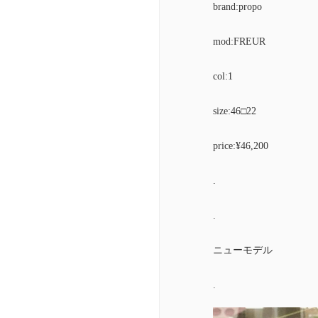
brand:propo
mod:FREUR
col:1
size:46□22
price:¥46,200
.
.
ニューモデル
.