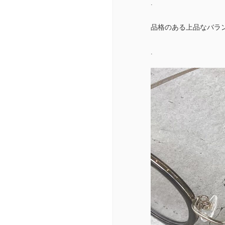
.
品格のある上品なバラン
.