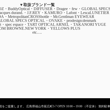
▼取扱ブランド一覧
・BuddyOptical・DIFFUSER・Dragee・few・GLOBAL SPEC
・jacques durand.・J.F.REY・KAMURO・Lafont・LescaLUNETIER
ADA・MetropolitanCROSSbottle・Mr.Gentlman EYEWEAR
GLOBAL SPECS OPTICAL・OVAKE・prodesign:denmark
CS・spec espace・TART OPTICAL ARNEL・TAKANORI YUGE
OM BROWNE.NEW YORK・YELLOWS PLUS
etc….
ご提案します。 広島県福山市延広町3-7 OPEN 10:00～19:00 （不定休） 