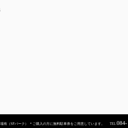
S
084-
契約駐車場有（SPパーク） ＊ご購入の方に無料駐車券をご用意しています。
TEL.