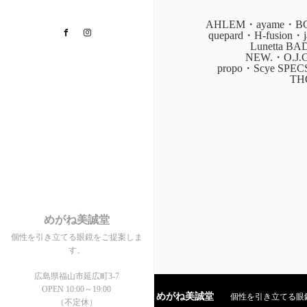
AHLEM・ayame・BOZ
Facebook
Instagram
quepard・H-fusion
Lunetta B
NEW.・O.J.
propo・Scye SPE
TH
めがね美誠堂
個性を引き立てる眼鏡をご提案しま
す。
広島県福山市延広町3-7
OPEN 10:00～19:00
めがね美誠堂
個性を引き立てる眼鏡を
（不定休）