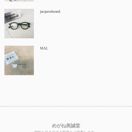
jacquesdurand.
MAL
めがね美誠堂