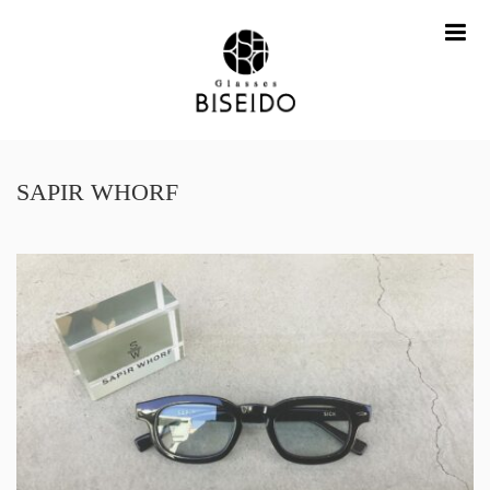
me
SAPIR WHORF