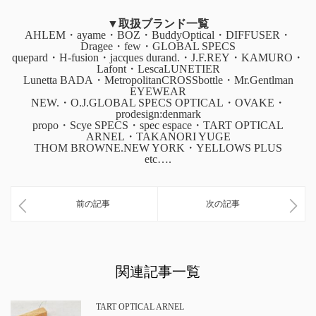
▼取扱ブランド一覧
AHLEM・ayame・BOZ・BuddyOptical・DIFFUSER・
Dragee・few・GLOBAL SPECS
quepard・H-fusion・jacques durand.・J.F.REY・KAMURO・
Lafont・LescaLUNETIER
Lunetta BADA・MetropolitanCROSSbottle・Mr.Gentlman
EYEWEAR
NEW.・O.J.GLOBAL SPECS OPTICAL・OVAKE・
prodesign:denmark
propo・Scye SPECS・spec espace・TART OPTICAL
ARNEL・TAKANORI YUGE
THOM BROWNE.NEW YORK・YELLOWS PLUS
etc….
前の記事
次の記事
関連記事一覧
TART OPTICAL ARNEL