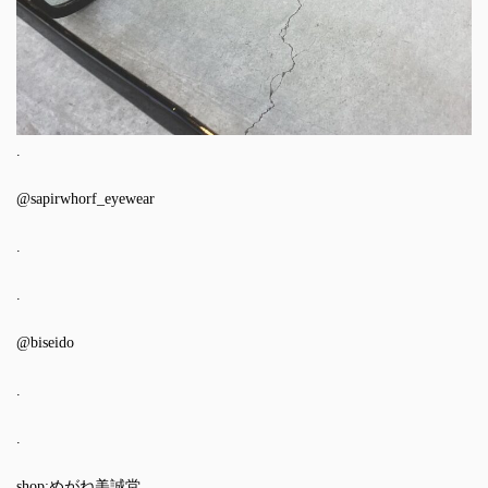
.
@sapirwhorf_eyewear
.
.
@biseido
.
.
shop:めがね美誠堂