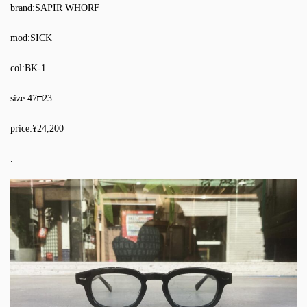
brand:SAPIR WHORF
mod:SICK
col:BK-1
size:47□23
price:¥24,200
.