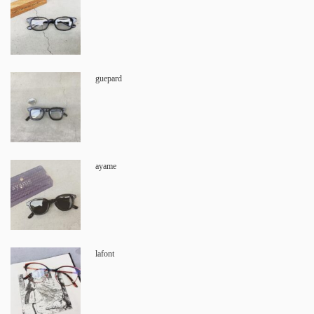
guepard
ayame
lafont