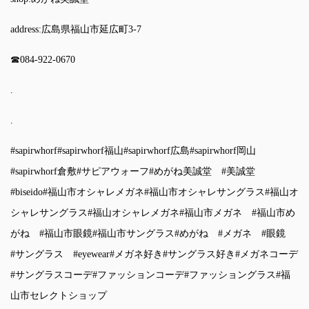
address:広島県福山市延広町3-7
☎︎084-922-0670
.
.
#sapirwhorf
#sapirwhorf福山
#sapirwhorf広島
#sapirwhorf岡山
#sapirwhorf倉敷
#サピアウォーフ
#めがね美誠堂
#美誠堂
#biseido
#福山市オシャレメガネ
#福山市オシャレサングラス
#福山オ
シャレサングラス
#福山オシャレメガネ
#福山市メガネ
#福山市め
がね
#福山市眼鏡
#福山市サングラス
#めがね
#メガネ
#眼鏡
#サングラス
#eyewear
#メガネ好き
#サングラス好き
#メガネコーデ
#サングラスコーデ
#ファッションコーデ
#ファッショングラス
#福
山市セレクトショップ