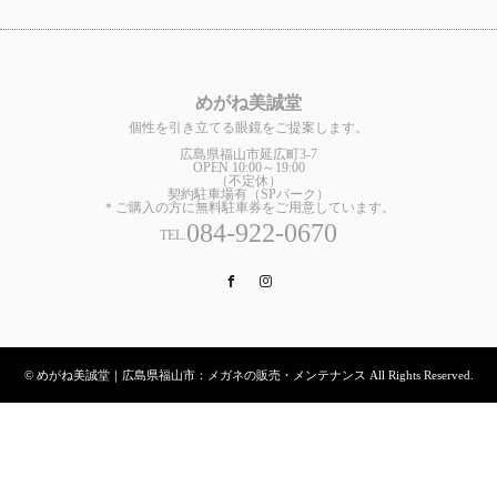
めがね美誠堂
個性を引き立てる眼鏡をご提案します。
広島県福山市延広町3-7
OPEN 10:00～19:00
（不定休）
契約駐車場有（SPパーク）
＊ご購入の方に無料駐車券をご用意しています。
084-922-0670
TEL.
Facebook
Instagram
© めがね美誠堂｜広島県福山市：メガネの販売・メンテナンス All Rights Reserved.