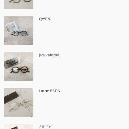
QWON
jacquesdurand.
Lunetta BADA
AHLEM