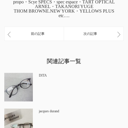
propo・Scye SPECS・spec espace・TART OPTICAL
ARNEL・TAKANORI YUGE
THOM BROWNE.NEW YORK・YELLOWS PLUS
etc….
前の記事
次の記事
関連記事一覧
DITA
jacques durand