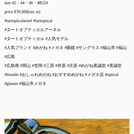
size:42・44・46・48□24
price:¥39,600(tax in)
#tartopticalarnel
#tartoptical
#タートオプティカルアーネル
#タートオプティカル
#人気モデル
#人気ブランド
#めがね
#メガネ
#眼鏡
#サングラス
#福山市
#福山
#広島
#広島県
#岡山
#笠岡
#三原
#井原
#庄原
#めがね美誠堂
#美誠堂
#biseido
#おしゃれめがね
#おすすめめがね
#メガネ店
#optical
#glasses
#福山市メガネ