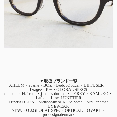
▼取扱ブランド一覧
AHLEM・ayame・BOZ・BuddyOptical・DIFFUSER・
Dragee・few・GLOBAL SPECS
quepard・H-fusion・jacques durand.・J.F.REY・KAMURO・
Lafont・LescaLUNETIER
Lunetta BADA・MetropolitanCROSSbottle・Mr.Gentlman
EYEWEAR
NEW.・O.J.GLOBAL SPECS OPTICAL・OVAKE・
prodesign:denmark