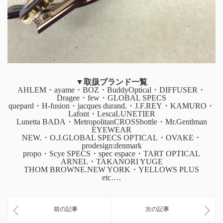
▼取扱ブランド一覧
AHLEM・ayame・BOZ・BuddyOptical・DIFFUSER・
Dragee・few・GLOBAL SPECS
quepard・H-fusion・jacques durand.・J.F.REY・KAMURO・
Lafont・LescaLUNETIER
Lunetta BADA・MetropolitanCROSSbottle・Mr.Gentlman
EYEWEAR
NEW.・O.J.GLOBAL SPECS OPTICAL・OVAKE・
prodesign:denmark
propo・Scye SPECS・spec espace・TART OPTICAL
ARNEL・TAKANORI YUGE
THOM BROWNE.NEW YORK・YELLOWS PLUS
etc….
前の記事
次の記事