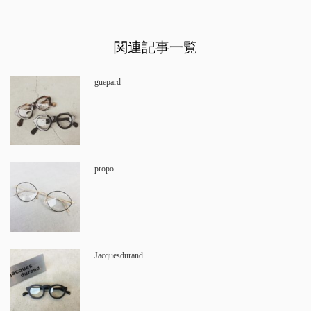
関連記事一覧
guepard
propo
Jacquesdurand.