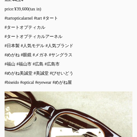
price:¥39,600(tax in)
#tartopticalarnel
#tart
#タート
#タートオプティカル
#タートオプティカルアーネル
#日本製
#人気モデル
#人気ブランド
#めがね
#眼鏡
#メガネ
#サングラス
#福山
#福山市
#広島
#広島市
#めがね美誠堂
#美誠堂
#びせいどう
#biseido
#optical
#eyewear
#めがね屋