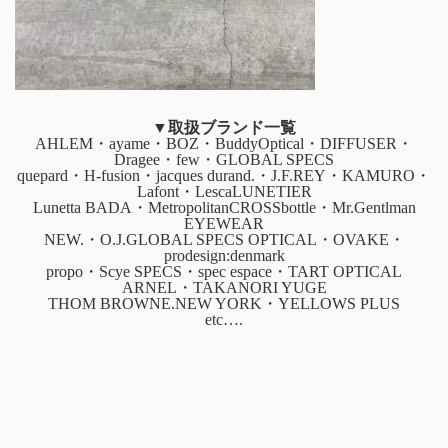
▼取扱ブランド一覧
AHLEM・ayame・BOZ・BuddyOptical・DIFFUSER・
Dragee・few・GLOBAL SPECS
quepard・H-fusion・jacques durand.・J.F.REY・KAMURO・
Lafont・LescaLUNETIER
Lunetta BADA・MetropolitanCROSSbottle・Mr.Gentlman
EYEWEAR
NEW.・O.J.GLOBAL SPECS OPTICAL・OVAKE・
prodesign:denmark
propo・Scye SPECS・spec espace・TART OPTICAL
ARNEL・TAKANORI YUGE
THOM BROWNE.NEW YORK・YELLOWS PLUS
etc….