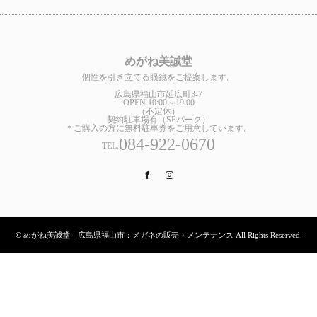
めがね美誠堂
個性を引き立てる眼鏡をご提案します。
広島県福山市延広町3-7
OPEN 10:00～19:00
（不定休）
契約駐車場有（SPパーク）
＊ご購入の方に無料駐車券をご用意しています。
084-922-0670
TEL.
Facebook
Instagram
© めがね美誠堂｜広島県福山市：メガネの販売・メンテナンス All Rights Reserved.