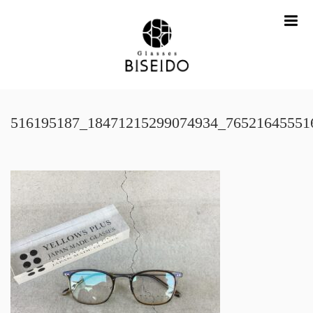
me
516195187_18471215299074934_76521645551