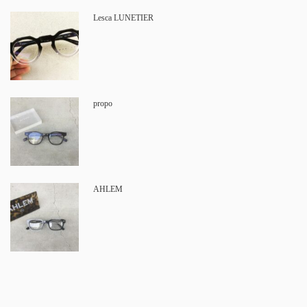
Lesca LUNETIER
propo
AHLEM