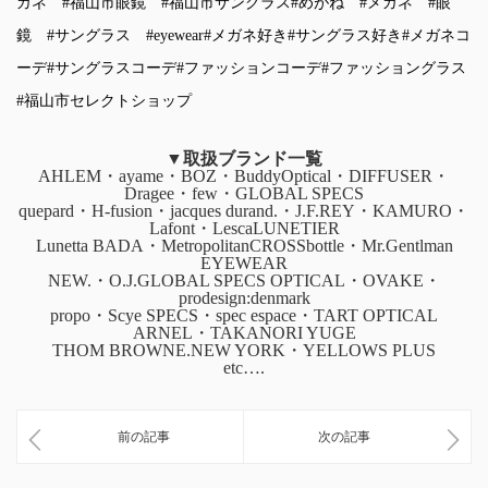
ガネ
#福山市眼鏡
#福山市サングラス
#めがね
#メガネ
#眼
鏡
#サングラス
#eyewear
#メガネ好き
#サングラス好き
#メガネコ
ーデ
#サングラスコーデ
#ファッションコーデ
#ファッショングラス
#福山市セレクトショップ
▼取扱ブランド一覧
AHLEM・ayame・BOZ・BuddyOptical・DIFFUSER・
Dragee・few・GLOBAL SPECS
quepard・H-fusion・jacques durand.・J.F.REY・KAMURO・
Lafont・LescaLUNETIER
Lunetta BADA・MetropolitanCROSSbottle・Mr.Gentlman
EYEWEAR
NEW.・O.J.GLOBAL SPECS OPTICAL・OVAKE・
prodesign:denmark
propo・Scye SPECS・spec espace・TART OPTICAL
ARNEL・TAKANORI YUGE
THOM BROWNE.NEW YORK・YELLOWS PLUS
etc….
前の記事
次の記事