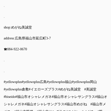
.
.
shop:めがね美誠堂
address:広島県福山市延広町3-7
☎︎084-922-0670
.
.
#yellowsplus
#yellowsplus広島
#yellowsplus福山
#yellowsplus岡山
#yellowsplus倉敷
#イエローズプラス
#めがね美誠堂
#美誠堂
#biseido
#福山市オシャレメガネ
#福山市オシャレサングラス
#福山オ
シャレメガネ
#福山オシャレサングラス
#福山市めがね
#福山市メ