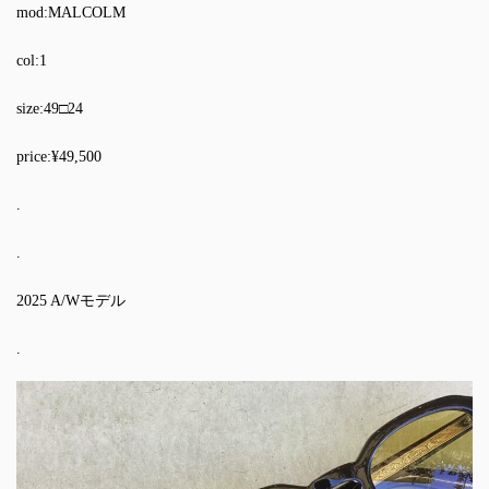
mod:MALCOLM
col:1
size:49□24
price:¥49,500
.
.
2025 A/Wモデル
.