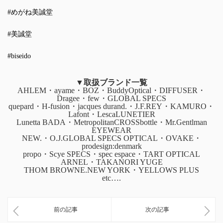
#めがね美誠堂
#美誠堂
#biseido
▼取扱ブランド一覧
AHLEM・ayame・BOZ・BuddyOptical・DIFFUSER・
Dragee・few・GLOBAL SPECS
quepard・H-fusion・jacques durand.・J.F.REY・KAMURO・
Lafont・LescaLUNETIER
Lunetta BADA・MetropolitanCROSSbottle・Mr.Gentlman
EYEWEAR
NEW.・O.J.GLOBAL SPECS OPTICAL・OVAKE・
prodesign:denmark
propo・Scye SPECS・spec espace・TART OPTICAL
ARNEL・TAKANORI YUGE
THOM BROWNE.NEW YORK・YELLOWS PLUS
etc….
前の記事
次の記事