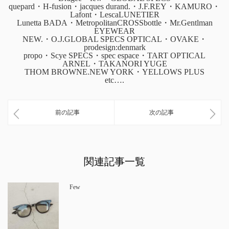
quepard・H-fusion・jacques durand.・J.F.REY・KAMURO・
Lafont・LescaLUNETIER
Lunetta BADA・MetropolitanCROSSbottle・Mr.Gentlman
EYEWEAR
NEW.・O.J.GLOBAL SPECS OPTICAL・OVAKE・
prodesign:denmark
propo・Scye SPECS・spec espace・TART OPTICAL
ARNEL・TAKANORI YUGE
THOM BROWNE.NEW YORK・YELLOWS PLUS
etc….
前の記事
次の記事
関連記事一覧
Few