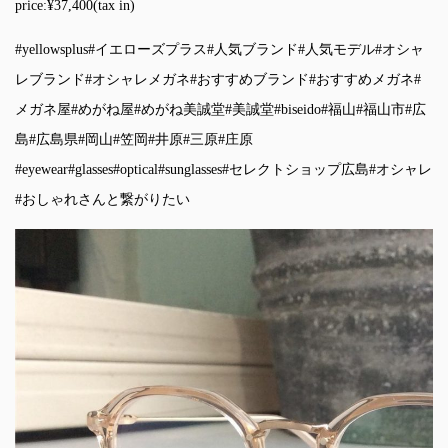
price:¥37,400(tax in)
#yellowsplus
#イエローズプラス
#人気ブランド
#人気モデル
#オシャ
レブランド
#オシャレメガネ
#おすすめブランド
#おすすめメガネ
#
メガネ屋
#めがね屋
#めがね美誠堂
#美誠堂
#biseido
#福山
#福山市
#広
島
#広島県
#岡山
#笠岡
#井原
#三原
#庄原
#eyewear
#glasses
#optical
#sunglasses
#セレクトショップ広島
#オシャレ
#おしゃれさんと繋がりたい