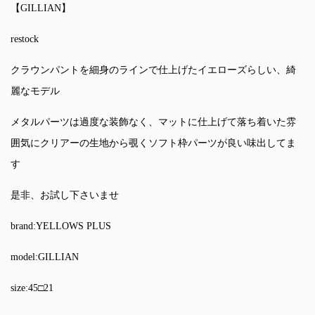
【GILLIAN】
restock
クラウンパントを細身のラインで仕上げたイエローズらしい、綺
麗なモデル
メタルパーツは過度な装飾なく、マットに仕上げて落ち着いた雰
囲気にクリアーの生地から覗くソフト枠パーツが良い味出してま
す
是非、お試し下さいませ
brand:YELLOWS PLUS
model:GILLIAN
size:45□21