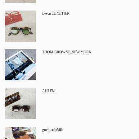
Lesca LUNETIER
THOM BROWNE.NEW YORK
AHLEM
gue’pard始動