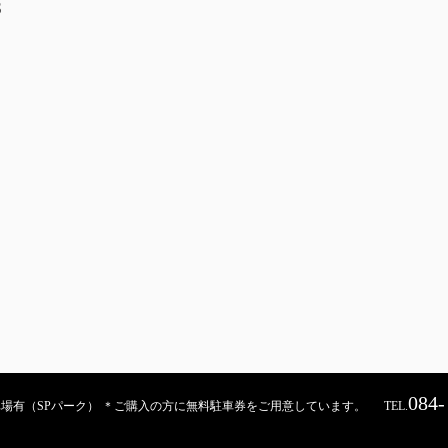
S
084-
契約駐車場有（SPパーク） ＊ご購入の方に無料駐車券をご用意しています。
TEL.