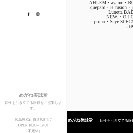
AHLEM・ayame・BOZ
quepard・H-fusion
Lunetta B
Facebook
Instagram
NEW.・O.J.
propo・Scye SPE
TH
めがね美誠堂
個性を引き立てる眼鏡をご提案しま
す。
広島県福山市延広町3-7
めがね美誠堂
個性を引き立てる眼鏡を
OPEN 10:00～19:00
（不定休）