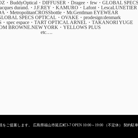
・BuddyOptical・DIFFUSER・Dragee・few・GLOBAL SPEC
・jacques durand.・J.F.REY・KAMURO・Lafont・LescaLUNETIER
ADA・MetropolitanCROSSbottle・Mr.Gentlman EYEWEAR
GLOBAL SPECS OPTICAL・OVAKE・prodesign:denmark
CS・spec espace・TART OPTICAL ARNEL・TAKANORI YUGE
OM BROWNE.NEW YORK・YELLOWS PLUS
etc….
ご提案します。 広島県福山市延広町3-7 OPEN 10:00～19:00 （不定休） 