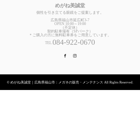
めがね美誠堂
個性を引き立てる眼鏡をご提案します。
広島県福山市延広町3-7
OPEN 10:00～19:00
（不定休）
契約駐車場有（SPパーク）
＊ご購入の方に無料駐車券をご用意しています。
084-922-0670
TEL.
Facebook
Instagram
© めがね美誠堂｜広島県福山市：メガネの販売・メンテナンス All Rights Reserved.