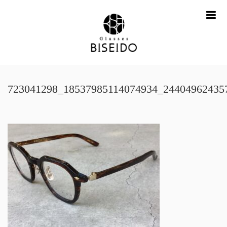
me
723041298_18537985114074934_24404962435