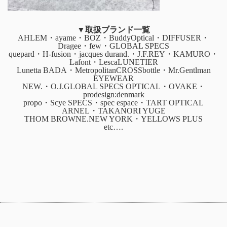
▼取扱ブランド一覧
AHLEM・ayame・BOZ・BuddyOptical・DIFFUSER・
Dragee・few・GLOBAL SPECS
quepard・H-fusion・jacques durand.・J.F.REY・KAMURO・
Lafont・LescaLUNETIER
Lunetta BADA・MetropolitanCROSSbottle・Mr.Gentlman
EYEWEAR
NEW.・O.J.GLOBAL SPECS OPTICAL・OVAKE・
prodesign:denmark
propo・Scye SPECS・spec espace・TART OPTICAL
ARNEL・TAKANORI YUGE
THOM BROWNE.NEW YORK・YELLOWS PLUS
etc….